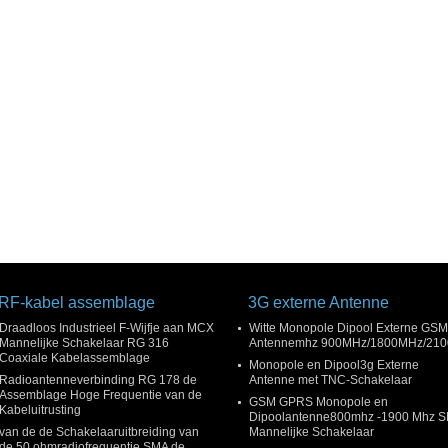
RF-kabel assemblage
3G externe Antenne
Draadloos Industrieel F-Wijfje aan MCX
Witte Monopole Dipool Externe GSM
Mannelijke Schakelaar RG 316
Antennemhz 900MHz/1800MHz/210
Coaxiale Kabelassemblage
Monopole en Dipool3g Externe
Radioantenneverbinding RG 178 de
Antenne met TNC-Schakelaar
Assemblage Hoge Frequentie van de
GSM GPRS Monopole en
Kabeluitrusting
Dipoolantenne800mhz -1900 Mhz 
van de de Schakelaaruitbreiding van
Mannelijke Schakelaar
de 50 ohmradiofrequentie SMA de