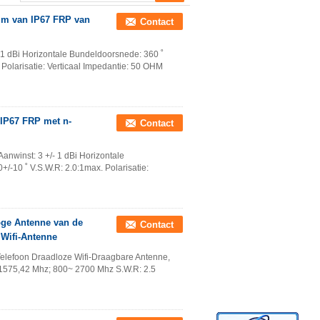
mm van IP67 FRP van
Contact
 1 dBi Horizontale Bundeldoorsnede: 360 ˚
 Polarisatie: Verticaal Impedantie: 50 OHM
 IP67 FRP met n-
Contact
nwinst: 3 +/- 1 dBi Horizontale
/-10 ˚ V.S.W.R: 2.0:1max. Polarisatie:
oge Antenne van de
Contact
 Wifi-Antenne
elefoon Draadloze Wifi-Draagbare Antenne,
 1575,42 Mhz; 800~ 2700 Mhz S.W.R: 2.5