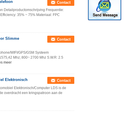
elefoon
Contact
n Detailproductomschrijving Frequentie:
ficiency: 35% ~ 75% Materiaal: FPC
oor Slimme
Contact
rtphone/WIFI/GPS/GSM Systeem
 1575,42 Mhz; 800~ 2700 Mhz S.W.R: 2.5
es meer
el Elektronisch
Contact
tomobiel Elektronisch/Computer LDS is de
t de overdracht een kringspatroon aan de