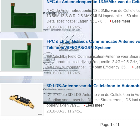
NFC-de Antennefrequentie 13.56Mhz van de Celt
NFC-de Antennefrequentie 13.56Mhz van de Celtelefoo
13.56MHZ S.W.R: 2.5 MAXIMUM Impedantie: 50 ohm Ef
Detailspecificatie: Lagen Nr. 1 - 6 ...
Lees meer
2018-03-23 11:24:51
FPC dichtbij Gebieds Communicatie Antenne v
Telefoon/WIFI/GPS/GSM Systeem
FPC dichtbij Field Communication-Antenne voor Sma
Detailproductomschrijving Frequentie: 2.4G ~2,5 GHz;
MAXIMUM Impedantie: 50 ohm Efficiency: 35...
Le
2018-03-23 11:24:51
3D LDS-Antenne van de Celtelefoon in Automobi
De flexibele 3D LDS-Antenne van de Celtelefoon in Au
afkorting voor Laser het Directe Structureren; LDS laa
oppervlakten van ...
Lees meer
2018-03-23 11:24:51
Page 1 of 1