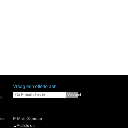
Vraag een offerte aan
Verzend
0
E-Mail
Sitemap
|
SMA
Mobiele site