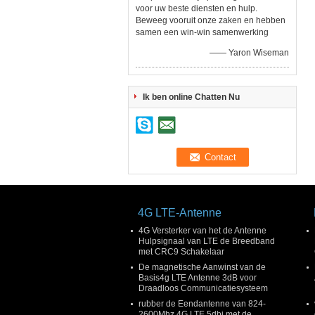
voor uw beste diensten en hulp.
Beweeg vooruit onze zaken en hebben
samen een win-win samenwerking
—— Yaron Wiseman
Ik ben online Chatten Nu
4G LTE-Antenne
4G Versterker van het de Antenne
Hulpsignaal van LTE de Breedband
met CRC9 Schakelaar
De magnetische Aanwinst van de
Basis4g LTE Antenne 3dB voor
Draadloos Communicatiesysteem
rubber de Eendantenne van 824-
2600Mhz 4G LTE 5dbi met de