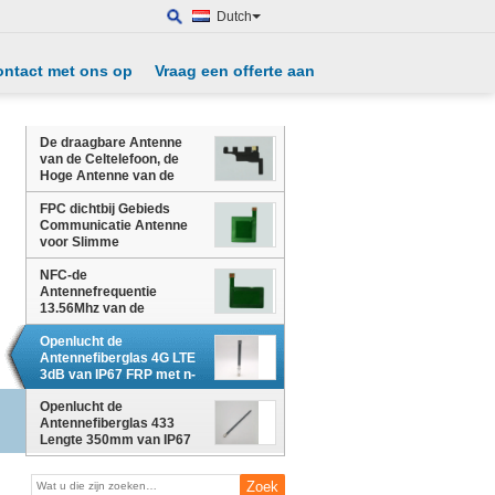
Dutch
ontact met ons op
Vraag een offerte aan
De draagbare Antenne
van de Celtelefoon, de
Hoge Antenne van de
Aanwinsten Binnen
Mobiele Telefoon
FPC dichtbij Gebieds
Draadloze Wifi-Antenne
Communicatie Antenne
voor Slimme
Telefoon/WIFI/GPS/GSM
Systeem
NFC-de
Antennefrequentie
13.56Mhz van de
Celtelefoon
Openlucht de
Antennefiberglas 4G LTE
3dB van IP67 FRP met n-
schakelaar
Openlucht de
Antennefiberglas 433
Lengte 350mm van IP67
FRP van Mhz 3dB