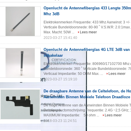
Openlucht de Antennefiberglas 433 Lengte 350
Mhz 3dB
Elektrokenmerken Frequentie: 433 Mhz Aanwinst: 3 +/-
Verticale Bundeldoorsnede: 80-90 ˚ V.S.W.R: 2.0:1max.
Max. Macht: 50W ...
Lees meer
2023-03-27 15:41:40
Openlucht de Antennefiberglas 4G LTE 3dB van
schakelaar
Elektrokenmerken Frequentie: 806960/17102700 Mhz Aa
Bundeldoorsnede: 360 ˚ Verticale Bundeldoorsnede: 70+
Verticaal Impedantie: 50 OHM Max. ...
Lees meer
2023-03-27 15:19:10
De draagbare Antenne van de Celtelefoon, de H
Aanwinsten Binnen Mobiele Telefoon Draadloze
De hoge Antenne van de Aanwinsten Binnen Mobiele T
Detailproductomschrijving Frequentie: 2.4G ~2,5 GHz;
MAXIMUM Impedantie: 50 ohm ...
Lees meer
2018-03-23 11:24:51